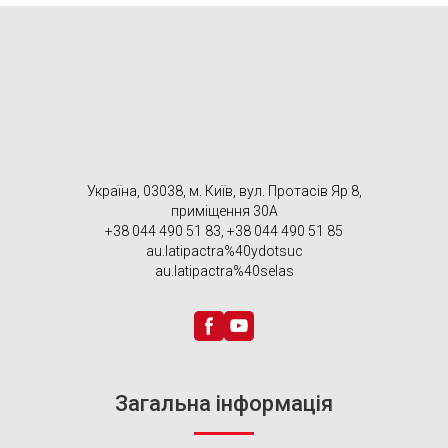
Україна, 03038, м. Київ, вул. Протасів Яр 8,
приміщення 30А
+38 044 490 51 83, +38 044 490 51 85
au.latipactra%40ydotsuc
au.latipactra%40selas
Загальна інформація